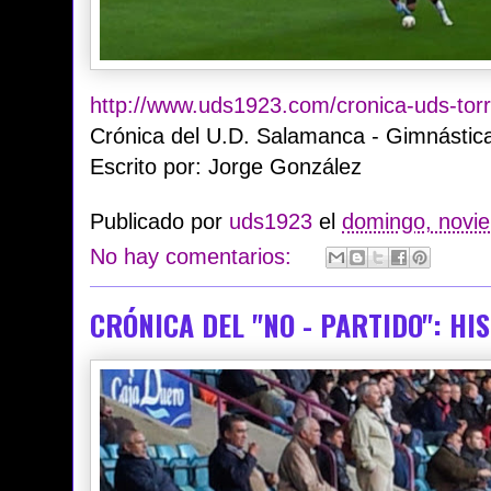
http://www.uds1923.com/cronica-uds-tor
Crónica del U.D. Salamanca - Gimnástica
Escrito por: Jorge González
Publicado por
uds1923
el
domingo, novi
No hay comentarios:
CRÓNICA DEL "NO - PARTIDO": HI