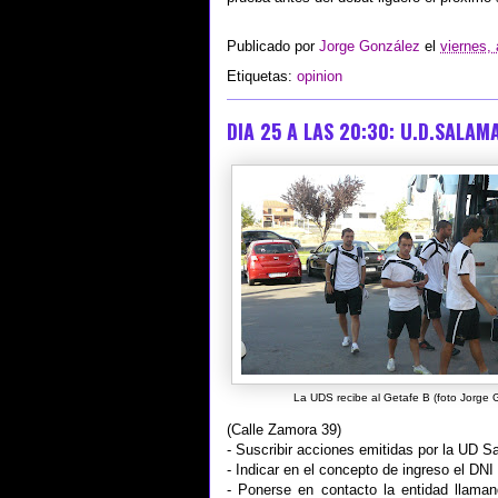
Publicado por
Jorge González
el
viernes,
Etiquetas:
opinion
DIA 25 A LAS 20:30: U.D.SALAM
La UDS recibe al Getafe B (foto Jorge 
(Calle Zamora 39)
- Suscribir acciones emitidas por la UD
- Indicar en el concepto de ingreso el DNI
- Ponerse en contacto la entidad llama