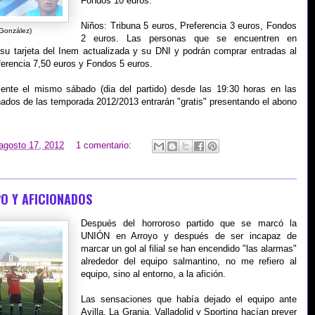
Fondos 10 euros.
Niños: Tribuna 5 euros, Preferencia 3 euros, Fondos
 González)
2 euros. Las personas que se encuentren en
su tarjeta del Inem actualizada y su DNI y podrán comprar entradas al
erencia 7,50 euros y Fondos 5 euros.
nte el mismo sábado (dia del partido) desde las 19:30 horas en las
nados de las temporada 2012/2013 entrarán "gratis" presentando el abono
 agosto 17, 2012
1 comentario:
PO Y AFICIONADOS
Después del horroroso partido que se marcó la
UNIÓN en Arroyo y después de ser incapaz de
marcar un gol al filial se han encendido "las alarmas"
alrededor del equipo salmantino, no me refiero al
equipo, sino al entorno, a la afición.
Las sensaciones que había dejado el equipo ante
Avilla, La Granja, Valladolid y Sporting hacían prever