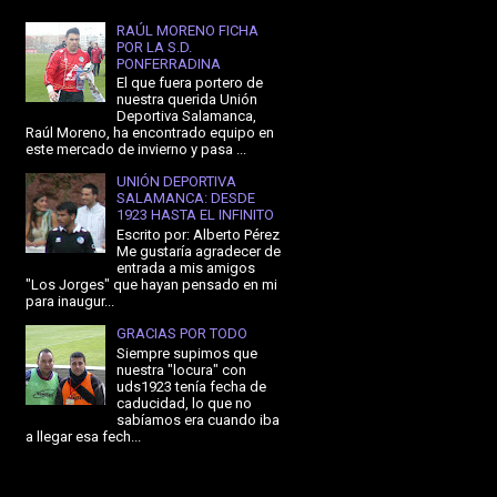
RAÚL MORENO FICHA
POR LA S.D.
PONFERRADINA
El que fuera portero de
nuestra querida Unión
Deportiva Salamanca,
Raúl Moreno, ha encontrado equipo en
este mercado de invierno y pasa ...
UNIÓN DEPORTIVA
SALAMANCA: DESDE
1923 HASTA EL INFINITO
Escrito por: Alberto Pérez
Me gustaría agradecer de
entrada a mis amigos
"Los Jorges" que hayan pensado en mi
para inaugur...
GRACIAS POR TODO
Siempre supimos que
nuestra "locura" con
uds1923 tenía fecha de
caducidad, lo que no
sabíamos era cuando iba
a llegar esa fech...