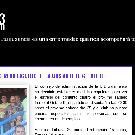
"...tu ausencia es una enfermedad que nos acompañará to
TRENO LIGUERO DE LA UDS ANTE EL GETAFE B
El consejo de administración de la U.D.Salamanca
ha decidido establecer medidas populares para ver
el estreno del conjunto charro el próximo sábado
frente al Getafe B, el partido se disputará a las 20:30
horas el próximo sabado día 25 y el club ha puesto
precios especiales para las personas que se
encuentren en desempleo:
Adultos: Tribuna 20 euros, Preferencia 15 euros,