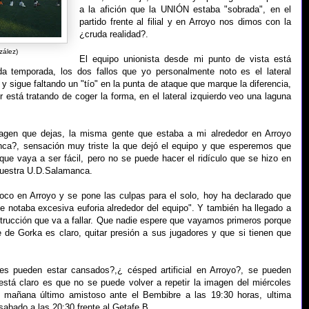
a la afición que la UNIÓN estaba "sobrada", en el
partido frente al filial y en Arroyo nos dimos con la
¿cruda realidad?.
zález)
El equipo unionista desde mi punto de vista está
a temporada, los dos fallos que yo personalmente noto es el lateral
 sigue faltando un "tío" en la punta de ataque que marque la diferencia,
r está tratando de coger la forma, en el lateral izquierdo veo una laguna
magen que dejas, la misma gente que estaba a mi alrededor en Arroyo
ca?, sensación muy triste la que dejó el equipo y que esperemos que
que vaya a ser fácil, pero no se puede hacer el ridículo que se hizo en
 nuestra U.D.Salamanca.
oco en Arroyo y se pone las culpas para el solo, hoy ha declarado que
e notaba excesiva euforia alrededor del equipo". Y también ha llegado a
trucción que va a fallar. Que nadie espere que vayamos primeros porque
 de Gorka es claro, quitar presión a sus jugadores y que si tienen que
es pueden estar cansados?,¿ césped artificial en Arroyo?, se pueden
está claro es que no se puede volver a repetir la imagen del miércoles
, mañana último amistoso ante el Bembibre a las 19:30 horas, ultima
 sabado a las 20:30 frente al Getafe B