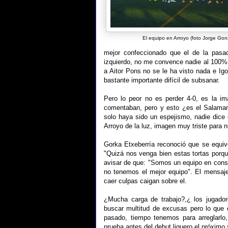
El equipo en Arroyo (foto Jorge Gon
mejor confeccionado que el de la pasad
izquierdo, no me convence nadie al 100% y
a Aitor Pons no se le ha visto nada e Igo
bastante importante difícil de subsanar.
Pero lo peor no es perder 4-0, es la i
comentaban, pero y esto ¿es el Salaman
solo haya sido un espejismo, nadie dice 
Arroyo de la luz, imagen muy triste para
Gorka Etxeberría reconoció que se equiv
"Quizá nos venga bien estas tortas porqu
avisar de que: "Somos un equipo en cons
no tenemos el mejor equipo". El mensaje
caer culpas caigan sobre el.
¿Mucha carga de trabajo?,¿ los jugador
buscar multitud de excusas pero lo que 
pasado, tiempo tenemos para arreglarlo
prueba antes del debut liguero el próximo