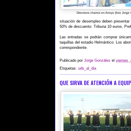
Directivos charros en Arroyo (foto Jorge
situación de desempleo deben presentar 
50% de descuento: Tribuna 10 euros, Pref
Las entradas se podrán comprar únicame
taquillas del estadio Helmántico. Los abo
correspondiente.
Publicado por
Jorge González
el
viernes,
Etiquetas:
uds_al_dia
QUE SIRVA DE ATENCIÓN A EQUI