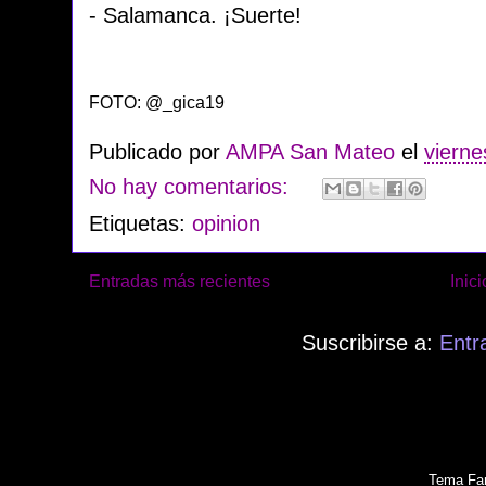
- Salamanca. ¡Suerte!
FOTO: @_gica19
Publicado por
AMPA San Mateo
el
vierne
No hay comentarios:
Etiquetas:
opinion
Entradas más recientes
Inici
Suscribirse a:
Entr
Tema Fan