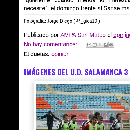
necesite", el domingo frente al Sanse más
Fotografía: Jorge Diego ( @_gica19 )
Publicado por
AMPA San Mateo
el
doming
No hay comentarios:
Etiquetas:
opinion
IMÁGENES DEL U.D. SALAMANCA 3