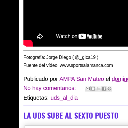
Fotografía: Jorge Diego ( @_gica19 )
Fuente del vídeo: www.sportsalamanca.com
Publicado por
AMPA San Mateo
el
doming
No hay comentarios:
Etiquetas:
uds_al_dia
LA UDS SUBE AL SEXTO PUESTO