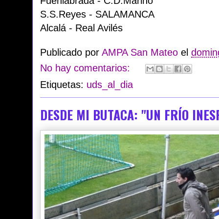
Fuenlabrada - C.D.Marino
S.S.Reyes - SALAMANCA
Alcalá - Real Avilés
Publicado por
AMPA San Mateo
el
doming
No hay comentarios:
Etiquetas:
uds_al_dia
DESDE MI BUTACA: "UN FRÍO INE