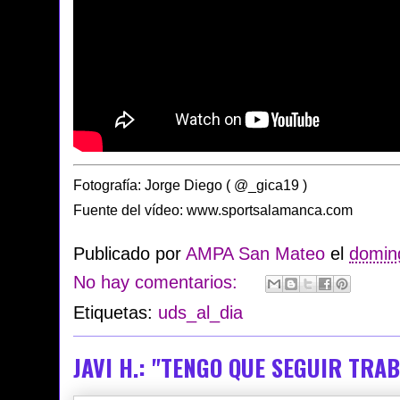
Fotografía: Jorge Diego ( @_gica19 )
Fuente del vídeo: www.sportsalamanca.com
Publicado por
AMPA San Mateo
el
doming
No hay comentarios:
Etiquetas:
uds_al_dia
JAVI H.: "TENGO QUE SEGUIR TR