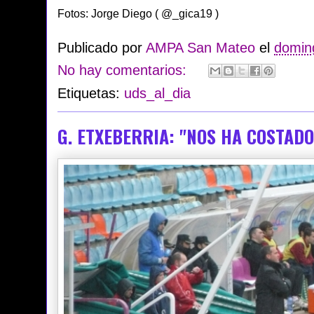
Fotos: Jorge Diego ( @_gica19 )
Publicado por
AMPA San Mateo
el
doming
No hay comentarios:
Etiquetas:
uds_al_dia
G. ETXEBERRIA: "NOS HA COSTADO