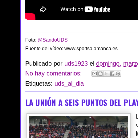
Foto:
@SandoUDS
Fuente del vídeo: www.sportsalamanca.es
Publicado por
uds1923
el
domingo, marz
No hay comentarios:
Etiquetas:
uds_al_dia
LA UNIÓN A SEIS PUNTOS DEL PLA