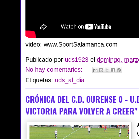
video: www.SportSalamanca.com
Publicado por
uds1923
el
domingo, marz
No hay comentarios:
Etiquetas:
uds_al_dia
CRÓNICA DEL C.D. OURENSE 0 - U
VICTORIA PARA VOLVER A CREER"