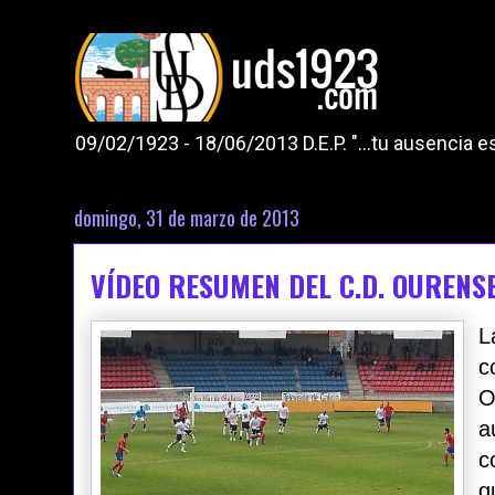
09/02/1923 - 18/06/2013 D.E.P. "...tu ausencia
domingo, 31 de marzo de 2013
VÍDEO RESUMEN DEL C.D. OURENSE
L
c
O
a
c
q