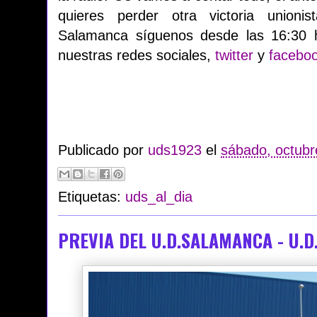
quieres perder otra victoria unioni
Salamanca síguenos desde las 16:30 
nuestras redes sociales,
twitter
y
facebo
Publicado por
uds1923
el
sábado, octubr
Etiquetas:
uds_al_dia
PREVIA DEL U.D.SALAMANCA - U.D