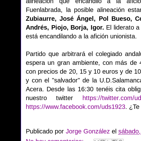
alineación que encandilo a la afic
Fuenlabrada, la posible alineación est
Zubiaurre, José Ángel, Pol Bueso, C
Andrés, Piojo, Borja, Igor.
El liderato a
está encandilando a la afición unionista.
Partido que arbitrará el colegiado anda
espera un gran ambiente, con más de 40
con precios de 20, 15 y 10 euros y de 1
y con el "salvador" de la U.D.Salamanc
Acera. Desde las 16:30 tenéis cita obli
nuestro twitter
https://twitter.com/u
https://www.facebook.com/uds1923
. ¿Te
Publicado por
Jorge González
el
sábado,