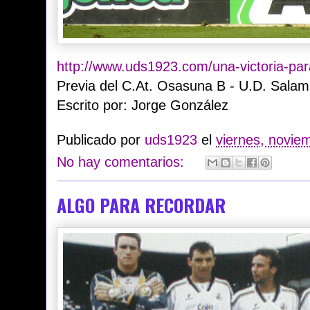
http://www.uds1923.com/una-victoria-para
Previa del C.At. Osasuna B - U.D. Sala
Escrito por: Jorge González
Publicado por
uds1923
el
viernes, novie
No hay comentarios:
ALGO PARA RECORDAR