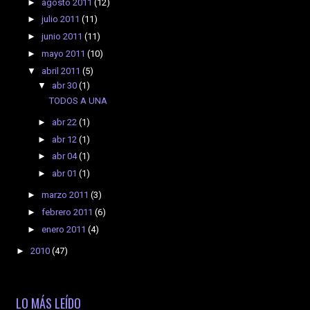
►
agosto 2011
(12)
►
julio 2011
(11)
►
junio 2011
(11)
►
mayo 2011
(10)
▼
abril 2011
(5)
▼
abr 30
(1)
TODOS A UNA
►
abr 22
(1)
►
abr 12
(1)
►
abr 04
(1)
►
abr 01
(1)
►
marzo 2011
(3)
►
febrero 2011
(6)
►
enero 2011
(4)
►
2010
(47)
LO MÁS LEÍDO