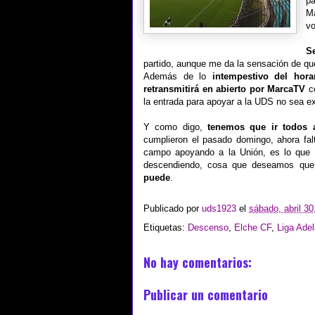
pa
Ma
vo
S
partido, aunque me da la sensación de q
Además de lo
intempestivo del hora
retransmitirá en abierto por MarcaTV
co
la entrada para apoyar a la UDS no sea 
Y como digo,
tenemos que ir todos a 
cumplieron el pasado domingo, ahora fal
campo apoyando a la Unión, es lo que
descendiendo, cosa que deseamos que 
puede
.
Publicado por
uds1923
el
sábado, abril 30
Etiquetas:
Descenso
,
Elche CF
,
Liga Adel
No hay comentarios:
Publicar un comentario