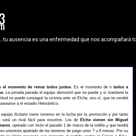
"...tu ausencia es una enfermedad que nos acompañará to
s el momento de remar todos juntos
. Es el momento de ir
todos a
na
. La jornada pasada el equipo demostró que se puede y si mantiene la
titud se puede conseguir la victoria ante un Elche, eso sí, que no vendrá
pasearse a el estadio Helmántico.
 equipo ilicitano viene inmerso en la lucha por la promoción y por tanto
 será un rival fácil para nosotros. Los de
Elche vienen sin Miguel
inares
, operado con éxito el pasado 1 de marzo de la rodilla y que tendrá
 ex-unionista apartado de los terrenos de juego unos 7 u 8 meses. Por su