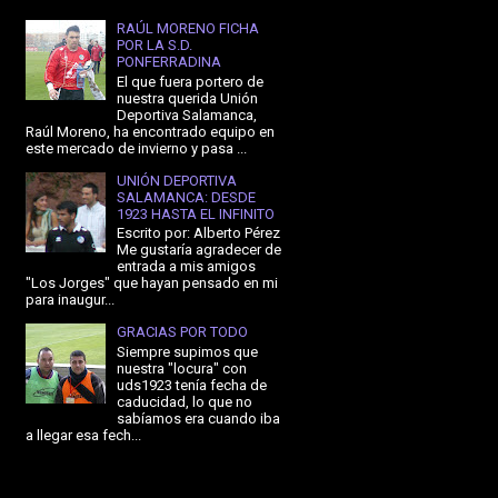
RAÚL MORENO FICHA
POR LA S.D.
PONFERRADINA
El que fuera portero de
nuestra querida Unión
Deportiva Salamanca,
Raúl Moreno, ha encontrado equipo en
este mercado de invierno y pasa ...
UNIÓN DEPORTIVA
SALAMANCA: DESDE
1923 HASTA EL INFINITO
Escrito por: Alberto Pérez
Me gustaría agradecer de
entrada a mis amigos
"Los Jorges" que hayan pensado en mi
para inaugur...
GRACIAS POR TODO
Siempre supimos que
nuestra "locura" con
uds1923 tenía fecha de
caducidad, lo que no
sabíamos era cuando iba
a llegar esa fech...