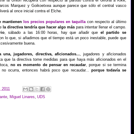
rte la Unión recupera con respecto al partido contra el Girona a Kike,
rcos Marquez y Goikoetxea aunque parece que sólo el central vasco
lverá al once inicial contra el Elche.
e mantienen
los precios populares en taquilla
con respecto al último
ue
la directiva tendría que hacer algo más
para intentar llenar el campo.
rio
, sábado a las 16:00 horas, hay que añadir que
el partido se
n lo que, si añadimos que el tiempo está un poco inestable, puede que
excesivamente buena.
una, jugadores, directiva, aficionados...
, jugadores y aficionados
ta que la directiva tome medidas para que haya más aficionados en el
 toca,
no es momento de pensar en recaudar
, porque si se termina
no ocurra, entonces habrá poco que recaudar...
porque todavía se
, 2011
ante
,
Miguel Linares
,
UDS