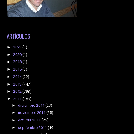
ARTÍCULOS
►
2023
(1)
►
2020
(1)
►
2018
(1)
►
2015
(3)
►
2014
(22)
►
2013
(447)
►
2012
(793)
▼
2011
(159)
►
diciembre 2011
(27)
►
noviembre 2011
(25)
►
octubre 2011
(26)
►
septiembre 2011
(19)