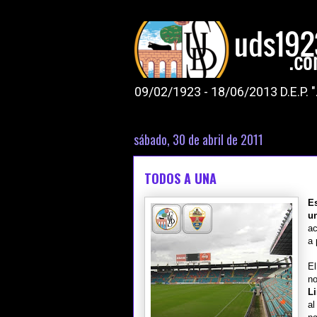
09/02/1923 - 18/06/2013 D.E.P. 
sábado, 30 de abril de 2011
TODOS A UNA
E
u
ac
a 
El
no
L
al