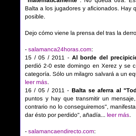
"matemáticamente"
. No queda otra. Es
Balta a los jugadores y aficionados. Hay q
posible.
Dejo cómo viene la prensa del tras la derro
-
salamanca24horas.com
:
15 / 05 / 2011 -
Al borde del precipici
perdió 2-0 este domingo en Xerez y se 
categoría. Sólo un milagro salvará a un eq
leer más
.
16 / 05 / 2011 -
Balta se aferra al "T
puntos y hay que transmitir un mensaje
contrario no lo conseguiremos", manifest
dar ésto por perdido", añadía...
leer más
.
-
salamancaendirecto.com
: