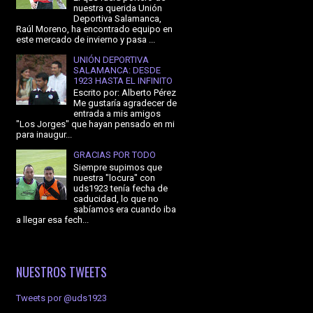
nuestra querida Unión
Deportiva Salamanca,
Raúl Moreno, ha encontrado equipo en
este mercado de invierno y pasa ...
UNIÓN DEPORTIVA
SALAMANCA: DESDE
1923 HASTA EL INFINITO
Escrito por: Alberto Pérez
Me gustaría agradecer de
entrada a mis amigos
"Los Jorges" que hayan pensado en mi
para inaugur...
GRACIAS POR TODO
Siempre supimos que
nuestra "locura" con
uds1923 tenía fecha de
caducidad, lo que no
sabíamos era cuando iba
a llegar esa fech...
NUESTROS TWEETS
Tweets por @uds1923