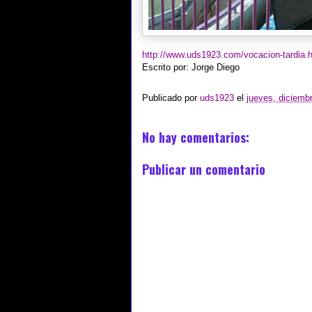
http://www.uds1923.com/vocacion-tardia.
Escrito por: Jorge Diego
Publicado por
uds1923
el
jueves, diciemb
No hay comentarios:
Publicar un comentario