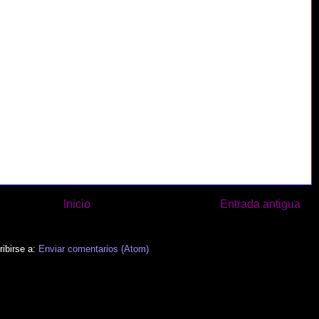
Inicio
Entrada antigua
ibirse a:
Enviar comentarios (Atom)