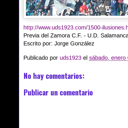
http://www.uds1923.com/1500-ilusiones.
Previa del Zamora C.F. - U.D. Salamanc
Escrito por: Jorge González
Publicado por
uds1923
el
sábado, enero 
No hay comentarios:
Publicar un comentario