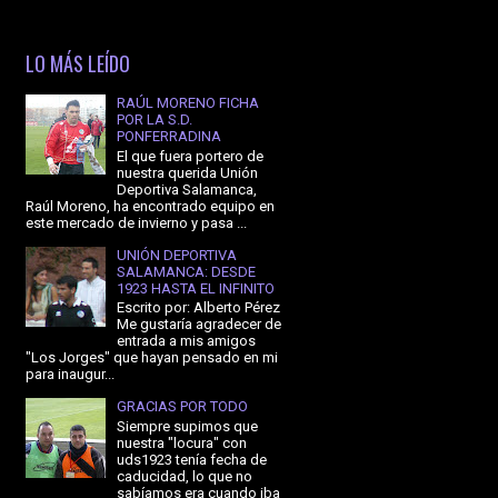
LO MÁS LEÍDO
RAÚL MORENO FICHA
POR LA S.D.
PONFERRADINA
El que fuera portero de
nuestra querida Unión
Deportiva Salamanca,
Raúl Moreno, ha encontrado equipo en
este mercado de invierno y pasa ...
UNIÓN DEPORTIVA
SALAMANCA: DESDE
1923 HASTA EL INFINITO
Escrito por: Alberto Pérez
Me gustaría agradecer de
entrada a mis amigos
"Los Jorges" que hayan pensado en mi
para inaugur...
GRACIAS POR TODO
Siempre supimos que
nuestra "locura" con
uds1923 tenía fecha de
caducidad, lo que no
sabíamos era cuando iba