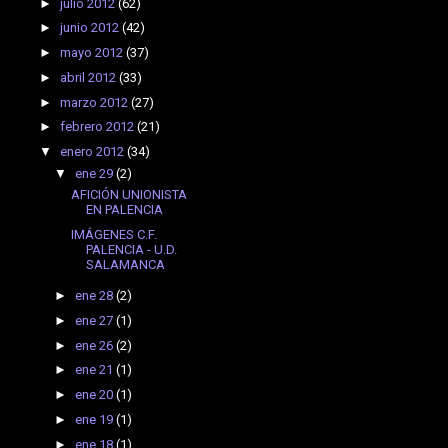
►
julio 2012
(62)
►
junio 2012
(42)
►
mayo 2012
(37)
►
abril 2012
(33)
►
marzo 2012
(27)
►
febrero 2012
(21)
▼
enero 2012
(34)
▼
ene 29
(2)
AFICIÓN UNIONISTA
EN PALENCIA
IMÁGENES C.F.
PALENCIA - U.D.
SALAMANCA
►
ene 28
(2)
►
ene 27
(1)
►
ene 26
(2)
►
ene 21
(1)
►
ene 20
(1)
►
ene 19
(1)
►
ene 18
(1)