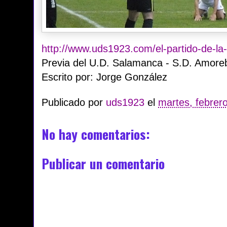
http://www.uds1923.com/el-partido-de-la-
Previa del U.D. Salamanca - S.D. Amore
Escrito por: Jorge González
Publicado por
uds1923
el
martes, febrer
No hay comentarios:
Publicar un comentario