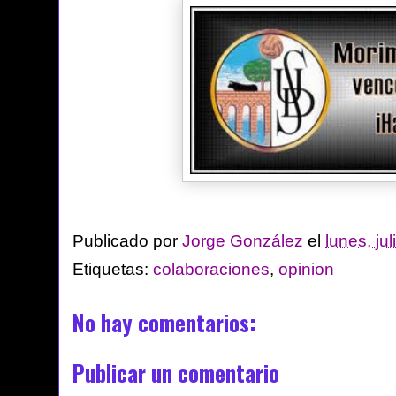
Publicado por
Jorge González
el
lunes, ju
Etiquetas:
colaboraciones
,
opinion
No hay comentarios:
Publicar un comentario