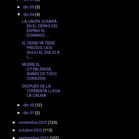
►
dic 05
(5)
▼
dic 04
(4)
LA UNIÓN JUGARÁ
EN EL CERRO DEL
ESPINO EL
DOMINGO ...
EL DERBI YA TIENE
PRECIOS, UDS-
GUIJU EL DIA 22 A
L...
MUERE EL
C.F.PALENCIA,
ANIMO DE TODO
CORAZÓN
DESPUÉS DE LA
TORMENTA LLEGA
LA CALMA
►
dic 03
(12)
►
dic 01
(3)
►
noviembre 2012
(120)
►
octubre 2012
(115)
►
septiembre 2012
(107)