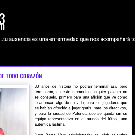
"...tu ausencia es una enfermedad que nos acompañará to
 DE TODO CORAZÓN
83 años de historia no podían terminar así, pero
terminaron, en este momento cualquier palabra no
es consuelo, primero para una afición que ve como
le arrancan algo de su vida, para los jugadores que
se habían ofrecido a jugar gratis, para los directivos,
y para la ciudad de Palencia que se queda sin su
equipo representativo en el mundo del fútbol, una
autentica lastima.