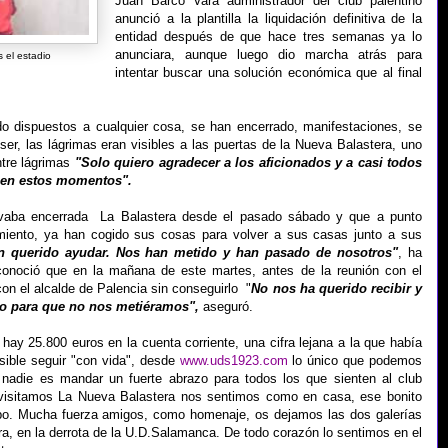
Juan Barco Vara administrador del club palentino
anunció a la plantilla la liquidación definitiva de la
entidad después de que hace tres semanas ya lo
anunciara, aunque luego dio marcha atrás para
 el estadio
intentar buscar una solución económica que al final
o dispuestos a cualquier cosa, se han encerrado, manifestaciones, se
 ser, las lágrimas eran visibles a las puertas de la Nueva Balastera, uno
ntre lágrimas
"Solo quiero agradecer a los aficionados y a casi todos
 en estos momentos".
 llevaba encerrada La Balastera desde el pasado sábado y que a punto
miento, ya han cogido sus cosas para volver a sus casas junto a sus
n querido ayudar. Nos han metido y han pasado de nosotros"
, ha
onoció que en la mañana de este martes, antes de la reunión con el
con el alcalde de Palencia sin conseguirlo "
No nos ha querido recibir y
to para que no nos metiéramos",
aseguró.
 hay 25.800 euros en la cuenta corriente, una cifra lejana a la que había
osible seguir "con vida", desde
www.uds1923.com
lo único que podemos
 nadie es mandar un fuerte abrazo para todos los que sienten al club
visitamos La Nueva Balastera nos sentimos como en casa, ese bonito
mpo. Mucha fuerza amigos, como homenaje, os dejamos las dos galerías
a, en la derrota de la U.D.Salamanca. De todo corazón lo sentimos en el