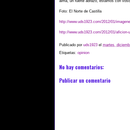
alma, un fuerte abrazo, estamos con voso
Foto: El Norte de Castilla
http://www.uds1923.com/2012/01/imagene
http://www.uds1923.com/2012/01/aficion-u
Publicado por
uds1923
el
martes, diciemb
Etiquetas:
opinion
No hay comentarios:
Publicar un comentario