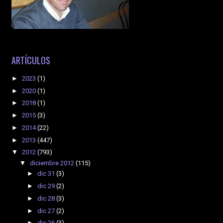
ARTÍCULOS
►
2023
(1)
►
2020
(1)
►
2018
(1)
►
2015
(3)
►
2014
(22)
►
2013
(447)
▼
2012
(793)
▼
diciembre 2012
(115)
►
dic 31
(3)
►
dic 29
(2)
►
dic 28
(3)
►
dic 27
(2)
►
dic 26
(3)