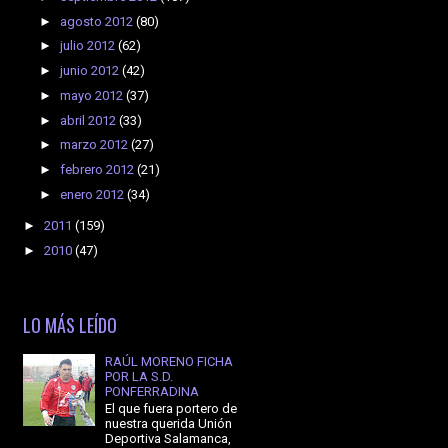
►
agosto 2012
(80)
►
julio 2012
(62)
►
junio 2012
(42)
►
mayo 2012
(37)
►
abril 2012
(33)
►
marzo 2012
(27)
►
febrero 2012
(21)
►
enero 2012
(34)
►
2011
(159)
►
2010
(47)
LO MÁS LEÍDO
RAÚL MORENO FICHA
POR LA S.D.
PONFERRADINA
El que fuera portero de
nuestra querida Unión
Deportiva Salamanca,