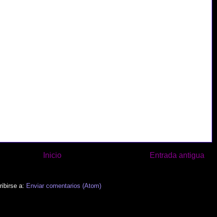
Inicio
Entrada antigua
ibirse a:
Enviar comentarios (Atom)