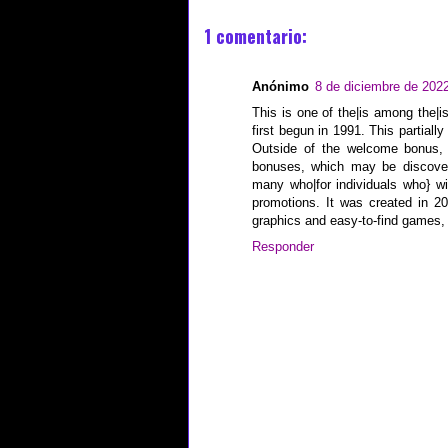
1 comentario:
Anónimo
8 de diciembre de 2022
This is one of the|is among the|i
first begun in 1991. This partially
Outside of the welcome bonus, 
bonuses, which may be discover
many who|for individuals who} wis
promotions. It was created in 20
graphics and easy-to-find games,
Responder