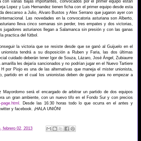
 con varias bajas importantes, convocados por el primer equipo están
rja Lopez y Luis Hernandez tienen ficha con el primer equipo desde esta
da descanso a Julio, Alvaro Bustos y Alex Serrano que jugaron ayer con
internacional. Las novedades en la convocatoria asturiana son Alberto,
l asturiano lleva cinco semanas sin perder, tres empates y dos victorias,
es jugadores asturianos llegan a Salamanca sin presión y con las ganas
a practica del fútbol.
onseguir la victoria que se resiste desde que se ganó al Guijuelo en el
r unionista tendrá a su disposición a Ruben y Faria, las dos últimas
ecial cuidado deberán tener Igor de Souza, Lázaro, José Ángel, Zubiaurre
 amarilla les dejaría sancionados y no podrían jugar en el Nuevo Tartiere
 H por Piojo es una de las alternativas que maneja el mister unionista,
o, partido en el cual los unionistas deben de ganar para no empezar a
 Mayordomo será el encargado de arbitrar un partido de dos equipos
pera un gran ambiente, con un nuevo tifo en el Fondo Sur y con precios
-page.html
. Desde las 16:30 horas todo lo que ocurra en el antes y
 twitter y facebook. ¡HALA UNIÓN!
, febrero 02, 2013