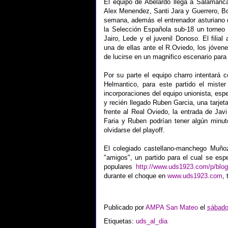
El equipo de Abelardo llega a Salamanca
Alex Menendez, Santi Jara y Guerrero, Bo
semana, además el entrenador asturiano 
la Selección Española sub-18 un torneo 
Jairo, Lede y el juvenil Donoso. El filia
una de ellas ante el R.Oviedo, los jóven
de lucirse en un magnifico escenario para l
Por su parte el equipo charro intentará c
Helmantico, para este partido el miste
incorporaciones del equipo unionista, esp
y recién llegado Ruben Garcia, una tarjeta
frente al Real Oviedo, la entrada de Javi
Faria y Ruben podrían tener algún minut
olvidarse del playoff.
El colegiado castellano-manchego Muñoz
"amigos", un partido para el cual se es
populares
http://www.uds1923.com/p/blog
durante el choque en
www.uds1923.com
,
Publicado por
AMPA San Mateo
el
sábado
Etiquetas:
uds_al_dia