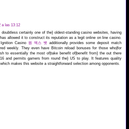
 a las 13:12
s doubtless certainly one of the} oldest-standing casino websites, having
 has allowed it to construct its reputation as a legit online on line casino.
Ignition Casino
원 엑스 벳
additionally provides some deposit match
ed weekly. They even have Bitcoin reload bonuses for those who|for
h to essentially the most of|take benefit of|benefit from} the out there
16 and permits gamers from round the} US to play. It features quality
 which makes this website a straightforward selection among opponents.