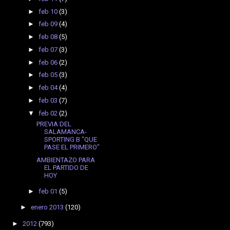
►
feb 10
(3)
►
feb 09
(4)
►
feb 08
(5)
►
feb 07
(3)
►
feb 06
(2)
►
feb 05
(3)
►
feb 04
(4)
►
feb 03
(7)
▼
feb 02
(2)
PREVIA DEL
SALAMANCA-
SPORTING B "QUE
PASE EL PRIMERO"
AMBIENTAZO PARA
EL PARTIDO DE
HOY
►
feb 01
(5)
►
enero 2013
(120)
►
2012
(793)