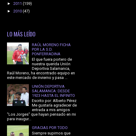
►
2011
(159)
►
2010
(47)
LO MÁS LEÍDO
RAÚL MORENO FICHA
POR LA S.D.
PONFERRADINA
El que fuera portero de
nuestra querida Unión
Deportiva Salamanca,
Raúl Moreno, ha encontrado equipo en
este mercado de invierno y pasa ...
UNIÓN DEPORTIVA
SALAMANCA: DESDE
1923 HASTA EL INFINITO
Escrito por: Alberto Pérez
Me gustaría agradecer de
entrada a mis amigos
"Los Jorges" que hayan pensado en mi
para inaugur...
GRACIAS POR TODO
Siempre supimos que