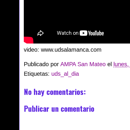
video: www.udsalamanca.com
Publicado por
AMPA San Mateo
el
lunes,
Etiquetas:
uds_al_dia
No hay comentarios:
Publicar un comentario