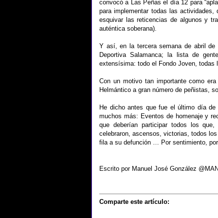
convocó a Las Peñas el día 12 para “apla
para implementar todas las actividades,
esquivar las reticencias de algunos y tra
auténtica soberana).
Y así, en la tercera semana de abril de 
Deportiva Salamanca; la lista de gente
extensísima: todo el Fondo Joven, todas l
Con un motivo tan importante como era 
Helmántico a gran número de peñistas, so
He dicho antes que fue el último día 
muchos más: Eventos de homenaje y recu
que deberían participar todos los que
celebraron, ascensos, victorias, todos los
fila a su defunción … Por sentimiento, po
Escrito por Manuel José González @MA
Comparte este artículo: