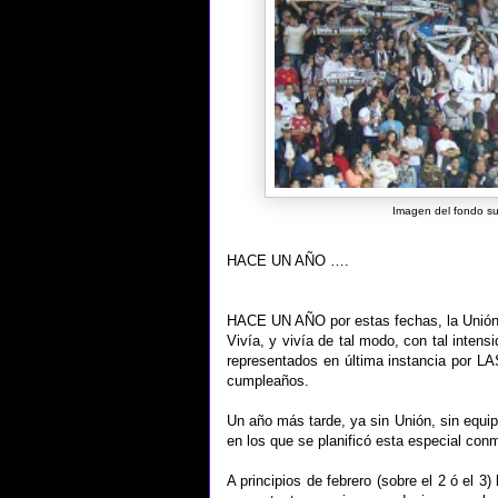
Imagen del fondo su
HACE UN AÑO ….
HACE UN AÑO por estas fechas, la Unión
Vivía, y vivía de tal modo, con tal intens
representados en última instancia por L
cumpleaños.
Un año más tarde, ya sin Unión, sin equi
en los que se planificó esta especial co
A principios de febrero (sobre el 2 ó el 