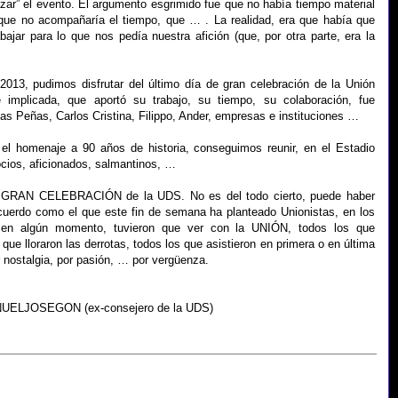
zar” el evento. El argumento esgrimido fue que no había tiempo material
 que no acompañaría el tiempo, que … . La realidad, era que había que
bajar para lo que nos pedía nuestra afición (que, por otra parte, era la
2013, pudimos disfrutar del último día de gran celebración de la Unión
 implicada, que aportó su trabajo, su tiempo, su colaboración, fue
as Peñas, Carlos Cristina, Filippo, Ander, empresas e instituciones …
el homenaje a 90 años de historia, conseguimos reunir, en el Estadio
cios, aficionados, salmantinos, …
de GRAN CELEBRACIÓN de la UDS. No es del todo cierto, puede haber
erdo como el que este fin de semana ha planteado Unionistas, en los
, en algún momento, tuvieron que ver con la UNIÓN, todos los que
 que lloraron las derrotas, todos los que asistieron en primera o en última
r nostalgia, por pasión, … por vergüenza.
NUELJOSEGON (ex-consejero de la UDS)