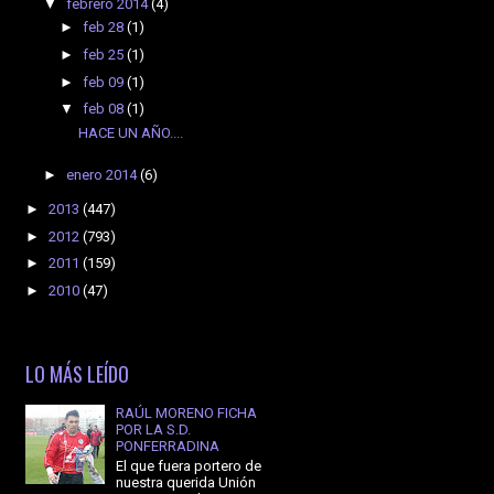
▼
febrero 2014
(4)
►
feb 28
(1)
►
feb 25
(1)
►
feb 09
(1)
▼
feb 08
(1)
HACE UN AÑO....
►
enero 2014
(6)
►
2013
(447)
►
2012
(793)
►
2011
(159)
►
2010
(47)
LO MÁS LEÍDO
RAÚL MORENO FICHA
POR LA S.D.
PONFERRADINA
El que fuera portero de
nuestra querida Unión