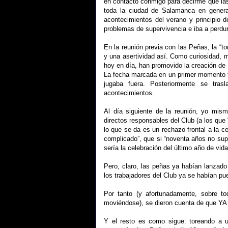
en contacto conmigo para decirme que las 
toda la ciudad de Salamanca en general
acontecimientos del verano y principio 
problemas de supervivencia e iba a perdu
En la reunión previa con las Peñas, la “t
y una asertividad así. Como curiosidad, m
hoy en día, han promovido la creación de
La fecha marcada en un primer momento fue
jugaba fuera. Posteriormente se tra
acontecimientos.
Al día siguiente de la reunión, yo mis
directos responsables del Club (a los que
lo que se da es un rechazo frontal a la 
complicado”, que si “noventa años no supo
sería la celebración del último año de vid
Pero, claro, las peñas ya habían lanzado
los trabajadores del Club ya se habían pue
Por tanto (y afortunadamente, sobre to
moviéndose), se dieron cuenta de que
Y el resto es como sigue: toreando a 