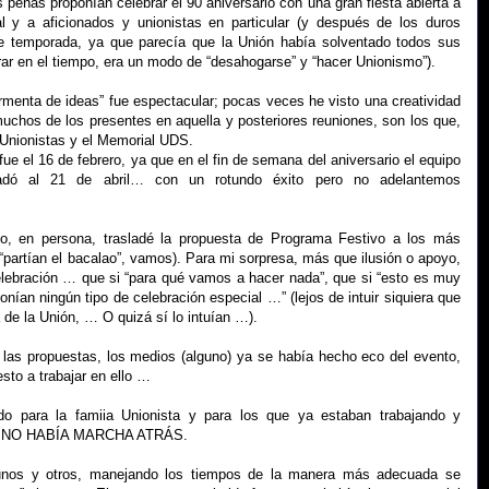
peñas proponían celebrar el 90 aniversario con una gran fiesta abierta a
 y a aficionados y unionistas en particular (y después de los duros
de temporada, ya que parecía que la Unión había solventado todos sus
rar en el tiempo, era un modo de “desahogarse” y “hacer Unionismo”).
ormenta de ideas” fue espectacular; pocas veces he visto una creatividad
uchos de los presentes en aquella y posteriores reuniones, son los que,
 Unionistas y el Memorial UDS.
 el 16 de febrero, ya que en el fin de semana del aniversario el equipo
sladó al 21 de abril… con un rotundo éxito pero no adelantemos
mo, en persona, trasladé la propuesta de Programa Festivo a los más
 “partían el bacalao”, vamos). Para mi sorpresa, más que ilusión o apoyo,
celebración … que si “para qué vamos a hacer nada”, que si “esto es muy
nían ningún tipo de celebración especial …” (lejos de intuir siquiera que
a de la Unión, … O quizá sí lo intuían …).
 las propuestas, los medios (alguno) ya se había hecho eco del evento,
sto a trabajar en ello …
do para la famiia Unionista y para los que ya estaban trabajando y
 YA NO HABÍA MARCHA ATRÁS.
unos y otros, manejando los tiempos de la manera más adecuada se