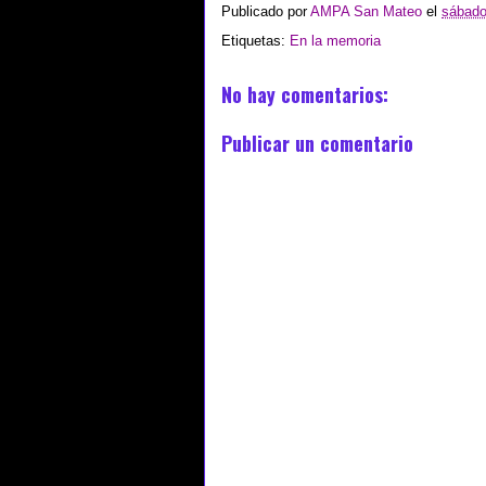
Publicado por
AMPA San Mateo
el
sábado
Etiquetas:
En la memoria
No hay comentarios:
Publicar un comentario