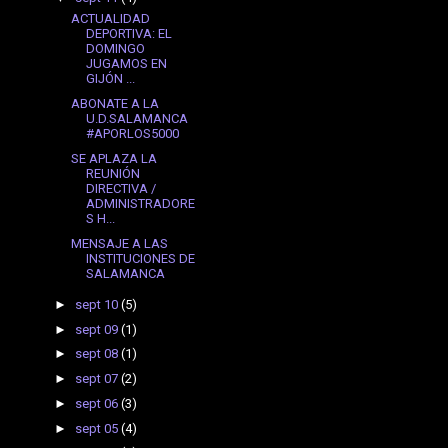
ACTUALIDAD
DEPORTIVA: EL
DOMINGO
JUGAMOS EN
GIJÓN ...
ABONATE A LA
U.D.SALAMANCA
#APORLOS5000
SE APLAZA LA
REUNIÓN
DIRECTIVA /
ADMINISTRADORE
S H...
MENSAJE A LAS
INSTITUCIONES DE
SALAMANCA
►
sept 10
(5)
►
sept 09
(1)
►
sept 08
(1)
►
sept 07
(2)
►
sept 06
(3)
►
sept 05
(4)