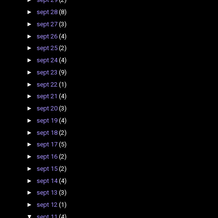
►
sept 28
(8)
►
sept 27
(3)
►
sept 26
(4)
►
sept 25
(2)
►
sept 24
(4)
►
sept 23
(9)
►
sept 22
(1)
►
sept 21
(4)
►
sept 20
(3)
►
sept 19
(4)
►
sept 18
(2)
►
sept 17
(5)
►
sept 16
(2)
►
sept 15
(2)
►
sept 14
(4)
►
sept 13
(3)
►
sept 12
(1)
▼
sept 11
(4)