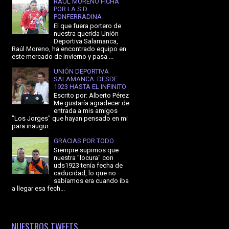
RAÚL MORENO FICHA
POR LA S.D.
PONFERRADINA
El que fuera portero de
nuestra querida Unión
Deportiva Salamanca,
Raúl Moreno, ha encontrado equipo en
este mercado de invierno y pasa ...
UNIÓN DEPORTIVA
SALAMANCA: DESDE
1923 HASTA EL INFINITO
Escrito por: Alberto Pérez
Me gustaría agradecer de
entrada a mis amigos
"Los Jorges" que hayan pensado en mi
para inaugur...
GRACIAS POR TODO
Siempre supimos que
nuestra "locura" con
uds1923 tenía fecha de
caducidad, lo que no
sabíamos era cuando iba
a llegar esa fech...
NUESTROS TWEETS