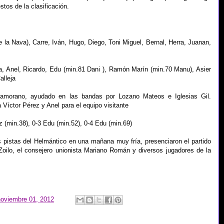
tos de la clasificación.
e la Nava), Carre, Iván, Hugo, Diego, Toni Miguel, Bernal, Herra, Juanan,
Anel, Ricardo, Edu (min.81 Dani ), Ramón Marín (min.70 Manu), Asier
alleja
amorano, ayudado en las bandas por Lozano Mateos e Iglesias Gil.
a Víctor Pérez y Anel para el equipo visitante
 (min.38), 0-3 Edu (min.52), 0-4 Edu (min.69)
istas del Helmántico en una mañana muy fría, presenciaron el partido
Zoilo, el consejero unionista Mariano Román y diversos jugadores de la
noviembre 01, 2012