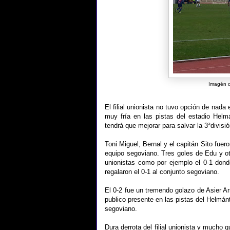
Imagén d
El filial unionista no tuvo opción de nad
muy fría en las pistas del estadio Helm
tendrá que mejorar para salvar la 3ªdivisió
Toni Miguel, Bernal y el capitán Sito fue
equipo segoviano. Tres goles de Edu y otr
unionistas como por ejemplo el 0-1 donde 
regalaron el 0-1 al conjunto segoviano.
El 0-2 fue un tremendo golazo de Asier Ar
publico presente en las pistas del Helmán
segoviano.
Dura derrota del filial unionista y mucho 