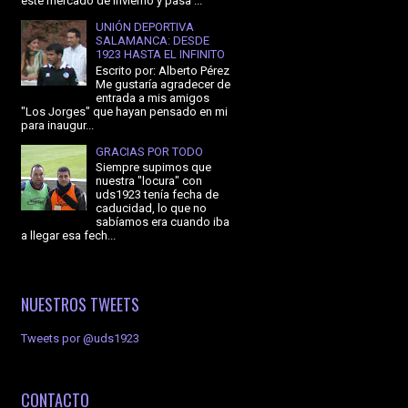
este mercado de invierno y pasa ...
UNIÓN DEPORTIVA
SALAMANCA: DESDE
1923 HASTA EL INFINITO
Escrito por: Alberto Pérez
Me gustaría agradecer de
entrada a mis amigos
"Los Jorges" que hayan pensado en mi
para inaugur...
GRACIAS POR TODO
Siempre supimos que
nuestra "locura" con
uds1923 tenía fecha de
caducidad, lo que no
sabíamos era cuando iba
a llegar esa fech...
NUESTROS TWEETS
Tweets por @uds1923
CONTACTO