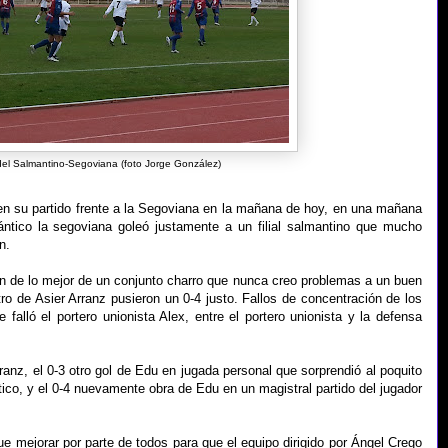
el Salmantino-Segoviana (foto Jorge González)
a en su partido frente a la Segoviana en la mañana de hoy, en una mañana
ántico la segoviana goleó justamente a un filial salmantino que mucho
n.
ron de lo mejor de un conjunto charro que nunca creo problemas a un buen
o de Asier Arranz pusieron un 0-4 justo. Fallos de concentración de los
falló el portero unionista Alex, entre el portero unionista y la defensa
ranz, el 0-3 otro gol de Edu en jugada personal que sorprendió al poquito
tico, y el 0-4 nuevamente obra de Edu en un magistral partido del jugador
que mejorar por parte de todos para que el equipo dirigido por Ángel Crego