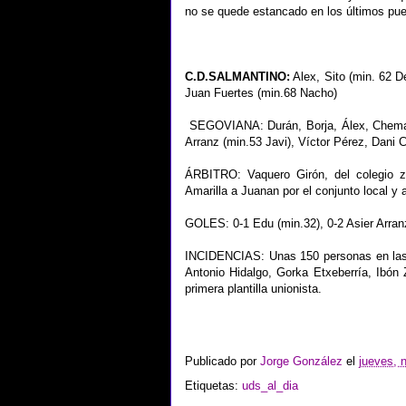
no se quede estancado en los últimos pues
C.D.SALMANTINO:
Alex, Sito (min. 62 D
Juan Fuertes (min.68 Nacho)
SEGOVIANA: Durán, Borja, Álex, Chema, 
Arranz (min.53 Javi), Víctor Pérez, Dani C
ÁRBITRO: Vaquero Girón, del colegio z
Amarilla a Juanan por el conjunto local y 
GOLES: 0-1 Edu (min.32), 0-2 Asier Arranz
INCIDENCIAS: Unas 150 personas en las p
Antonio Hidalgo, Gorka Etxeberría, Ibón 
primera plantilla unionista.
Publicado por
Jorge González
el
jueves, 
Etiquetas:
uds_al_dia