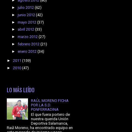
►
agosto 2012
(80)
►
julio 2012
(62)
►
junio 2012
(42)
►
mayo 2012
(37)
►
abril 2012
(33)
►
marzo 2012
(27)
►
febrero 2012
(21)
►
enero 2012
(34)
►
2011
(159)
►
2010
(47)
LO MÁS LEÍDO
RAÚL MORENO FICHA
POR LA S.D.
PONFERRADINA
El que fuera portero de
nuestra querida Unión
Deportiva Salamanca,
Raúl Moreno, ha encontrado equipo en