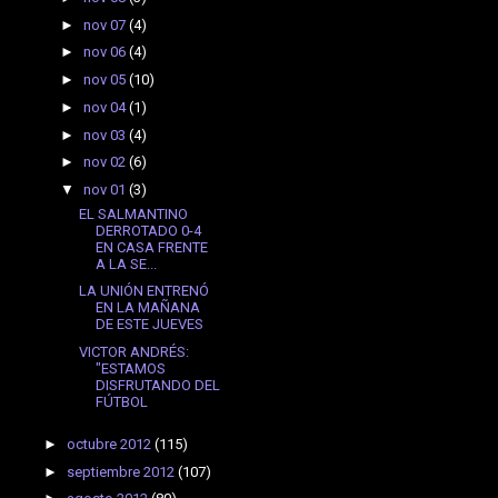
►
nov 07
(4)
►
nov 06
(4)
►
nov 05
(10)
►
nov 04
(1)
►
nov 03
(4)
►
nov 02
(6)
▼
nov 01
(3)
EL SALMANTINO
DERROTADO 0-4
EN CASA FRENTE
A LA SE...
LA UNIÓN ENTRENÓ
EN LA MAÑANA
DE ESTE JUEVES
VICTOR ANDRÉS:
"ESTAMOS
DISFRUTANDO DEL
FÚTBOL
►
octubre 2012
(115)
►
septiembre 2012
(107)