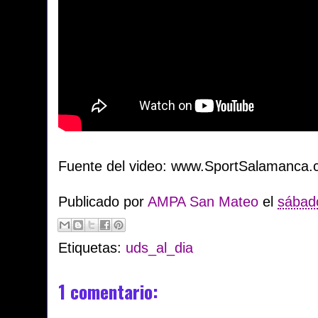
Fuente del video: www.SportSalamanca
Publicado por
AMPA San Mateo
el
sábado
Etiquetas:
uds_al_dia
1 comentario: