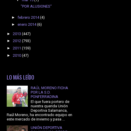
"POR ALUSIONES"
►
febrero 2014
(4)
►
enero 2014
(6)
►
2013
(447)
►
2012
(793)
►
2011
(159)
►
2010
(47)
LO MÁS LEÍDO
RAÚL MORENO FICHA
POR LA S.D.
PONFERRADINA
El que fuera portero de
nuestra querida Unión
Deportiva Salamanca,
Raúl Moreno, ha encontrado equipo en
este mercado de invierno y pasa ...
UNIÓN DEPORTIVA