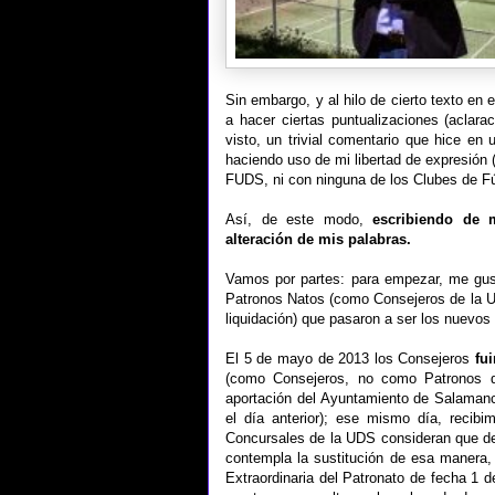
Sin embargo, y al hilo de cierto texto en
a hacer ciertas puntualizaciones (aclar
visto, un trivial comentario que hice en
haciendo uso de mi libertad de expresión 
FUDS, ni con ninguna de los Clubes de Fú
Así, de este modo,
escribiendo de m
alteración de mis palabras.
Vamos por partes: para empezar, me gust
Patronos Natos (como Consejeros de la U
liquidación) que pasaron a ser los nuevos
El 5 de mayo de 2013 los Consejeros
fu
(como Consejeros, no como Patronos de
aportación del Ayuntamiento de Salamanc
el día anterior); ese mismo día, recib
Concursales de la UDS consideran que d
contempla la sustitución de esa manera,
Extraordinaria del Patronato de fecha 1 