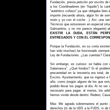
Fundación, previa petición por escrito de 
a los Coordinadores (en “líquido”) la ca
“auténtico coñazo” ya que obligaba bien a
importe (recuerdo ahora, algún fin de s
moto y yo con el coche ..). Así, una se
Técnicos que estuviesen en especial situa
Salmantino, y no me parece elegante) a
EXISTIR LA DUDA, ESTÁN PERFE
ENTREGADOS Y CON EL CORRESPOND
Porque la Fundación, en su corta existen
han sido muchas) ha funcionado siempre de
Ley de Fundaciones. ¿Las cuentas? Claras
Sin embargo, es curioso: se habla con 
Salamanca”. ¿Qué fondos? Si el problem
precariedad en la tesorería era total; de
Excmo. Ayuntamiento, que se ingresó a fi
año, como (según alguno de los que estu
podido llevar los pagos al día. Al no ser
necesario para pagar, al menos, los arb
hemos vivido desde dentro: Redero, Casa
Más: Me agrada sobremanera el punto a
derechos (ni de la UDS a la FUDS, ni de