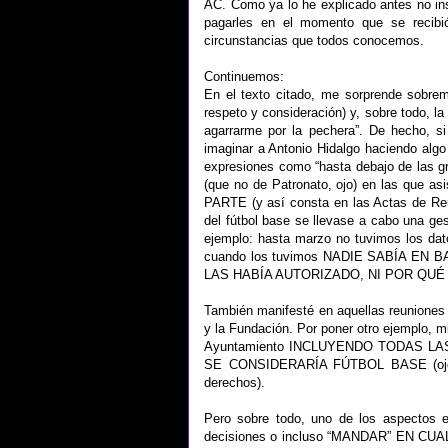
AC. Como ya lo he explicado antes no insi
pagarles en el momento que se recibi
circunstancias que todos conocemos.
Continuemos:
En el texto citado, me sorprende sobrem
respeto y consideración) y, sobre todo, la
agarrarme por la pechera”. De hecho, s
imaginar a Antonio Hidalgo haciendo alg
expresiones como “hasta debajo de las gr
(que no de Patronato, ojo) en las que as
PARTE (y así consta en las Actas de Reu
del fútbol base se llevase a cabo una ges
ejemplo: hasta marzo no tuvimos los dat
cuando los tuvimos NADIE SABÍA EN
LAS HABÍA AUTORIZADO, NI POR QUÉ
También manifesté en aquellas reuniones
y la Fundación. Por poner otro ejemplo, m
Ayuntamiento INCLUYENDO TODAS LAS 
SE CONSIDERARÍA FÚTBOL BASE (ojo co
derechos).
Pero sobre todo, uno de los aspectos e
decisiones o incluso “MANDAR” EN 