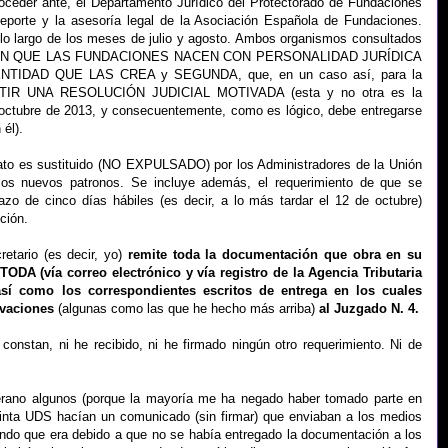
oceder ante, el Departamento Jurídico del Protectorado de Fundaciones
Deporte y la asesoría legal de la Asociación Española de Fundaciones.
 lo largo de los meses de julio y agosto. Ambos organismos consultados
RA, EN QUE LAS FUNDACIONES NACEN CON PERSONALIDAD JURÍDICA
TIDAD QUE LAS CREA y SEGUNDA, que, en un caso así, para la
TIR UNA RESOLUCIÓN JUDICIAL MOTIVADA (esta y no otra es la
n octubre de 2013, y consecuentemente, como es lógico, debe entregarse
él).
nato es sustituido (NO EXPULSADO) por los Administradores de la Unión
os nuevos patronos. Se incluye además, el requerimiento de que se
azo de cinco días hábiles (es decir, a lo más tardar el 12 de octubre)
ción.
etario (es decir, yo)
remite toda la documentación que obra en su
TODA (vía correo electrónico y vía registro de la Agencia Tributaria
sí como los correspondientes escritos de entrega en los cuales
rvaciones
(algunas como las que he hecho más arriba)
al Juzgado N. 4.
 constan, ni he recibido, ni he firmado ningún otro requerimiento. Ni de
verano algunos (porque la mayoría me ha negado haber tomado parte en
xtinta UDS hacían un comunicado (sin firmar) que enviaban a los medios
ndo que era debido a que no se había entregado la documentación a los