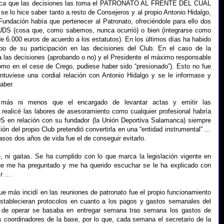
marca que las decisiones las toma el PATRONATO AL FRENTE DEL CUAL
lo hice saber tanto a resto de Consejeros y al propio Antonio Hidalgo,
Fundación había que pertenecer al Patronato, ofreciéndole para ello dos
a UDS (cosa que, como sabemos, nunca ocurrió) o bien (integrarse como
 6.000 euros de acuerdo a los estatutos). En los últimos días ha habido
po de su participación en las decisiones del Club. En el caso de la
a las decisiones (aprobando o no) y el Presidente el máximo responsable
mo en el cese de Crego, pudiese haber sido “presionado”). Esto no fue
uviese una cordial relación con Antonio Hidalgo y se le informase y
aber.
 más ni menos que el encargado de levantar actas y emitir las
 realicé las labores de asesoramiento como cualquier profesional habría
S en relación con su fundador (la Unión Deportiva Salamanca) siempre
ión del propio Club pretendió convertirla en una “entidad instrumental” …
sos dos años de vida fue el de conseguir evitarlo.
, ni gaitas. Se ha cumplido con lo que marca la legislación vigente en
ue me ha preguntado y me ha querido escuchar se le ha explicado con
ír …
e más incidí en las reuniones de patronato fue el propio funcionamiento
 establecieran protocolos en cuanto a los pagos y gastos semanales del
 de operar se basaba en entregar semana tras semana los gastos de
s coordinadores de la base, por lo que, cada semana el secretario de la