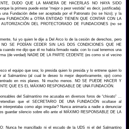
LLAMENTE, DUDO QUE LA MANERA DE HACERLAS NO HAYA SIDO
ue la primera puede estar “mejor o peor vestida” es decir, justificada).
 una Fundación debe ser aceptada por el Patronato (no se hizo); y la
o de una FUNDACIÓN a OTRA ENTIDAD TIENEN QUE CONTAR CON LA
 AUTORIZACIÓN DEL PROTECTORADO DE FUNDACIONES (no se
nte, fui yo quien le dije a Del Arco lo de la cesión de derechos, pero
de que NO SE PODÍAN CEDER SIN LAS DOS CONDICIONES QUE HE
cuando me dijo que él no había firmado nada: con lo cual tenemos una
firma (de verdad) NADIE DE LA PARTE CEDENTE (es como si el vecino
 el equipo que sea; lo presida quien lo presida y lo entrene quien lo
r al Salmantino (al cual le deseo lo mejor deportivamente, ojo) como
ha entrado en mis planes. Ni mucho menos. NO SE PUEDE HACER Y
ENTE QUE ES EL MÁXIMO RESPONSABLE DE UNA FUNDACIÓN.
esponsables del Salmantino me acusaba en diversos foros de “chivato” …
retendían que el SECRETARIO DE UNA FUNDACIÓN ocultase al
terpretaba como algo irregular? Nunca animaría a nadie a denunciar
de es guardar silencio sobre ello ante el MÁXIMO RESPONSABLE DE LA
 Nunca he mancillado ni el escudo de la UDS ni el del Salmantino