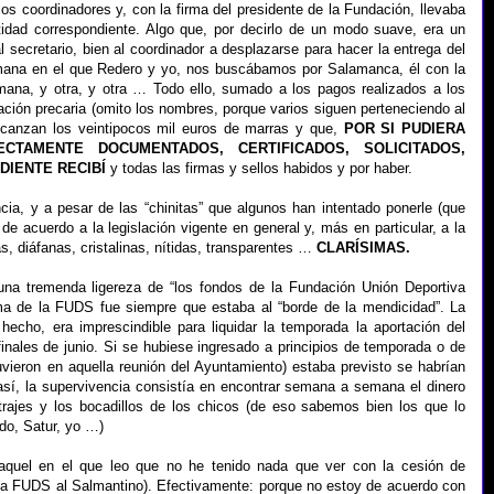
los coordinadores y, con la firma del presidente de la Fundación, llevaba
ntidad correspondiente. Algo que, por decirlo de un modo suave, era un
l secretario, bien al coordinador a desplazarse para hacer la entrega del
emana en el que Redero y yo, nos buscábamos por Salamanca, él con la
mana, y otra, y otra … Todo ello, sumado a los pagos realizados a los
ción precaria (omito los nombres, porque varios siguen perteneciendo al
lcanzan los veintipocos mil euros de marras y que,
POR SI PUDIERA
CTAMENTE DOCUMENTADOS, CERTIFICADOS, SOLICITADOS,
IENTE RECIBÍ
y todas las firmas y sellos habidos y por haber.
cia, y a pesar de las “chinitas” que algunos han intentado ponerle (que
 acuerdo a la legislación vigente en general y, más en particular, a la
, diáfanas, cristalinas, nítidas, transparentes …
CLARÍSIMAS.
una tremenda ligereza de “los fondos de la Fundación Unión Deportiva
a de la FUDS fue siempre que estaba al “borde de la mendicidad”. La
 hecho, era imprescindible para liquidar la temporada la aportación del
nales de junio. Si se hubiese ingresado a principios de temporada o de
vieron en aquella reunión del Ayuntamiento) estaba previsto se habrían
 así, la supervivencia consistía en encontrar semana a semana el dinero
itrajes y los bocadillos de los chicos (de eso sabemos bien los que lo
do, Satur, yo …)
quel en el que leo que no he tenido nada que ver con la cesión de
 la FUDS al Salmantino). Efectivamente: porque no estoy de acuerdo con