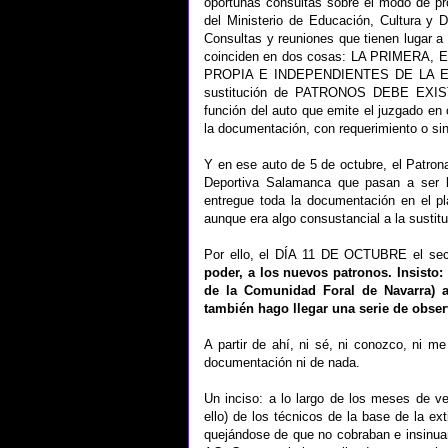
oportunas consultas sobre el modo de pr
del Ministerio de Educación, Cultura y 
Consultas y reuniones que tienen lugar a
coinciden en dos cosas: LA PRIME
PROPIA E INDEPENDIENTES DE LA EN
sustitución de PATRONOS DEBE EXIS
función del auto que emite el juzgado e
la documentación, con requerimiento o sin 
Y en ese auto de 5 de octubre, el Patro
Deportiva Salamanca que pasan a ser l
entregue toda la documentación en el pl
aunque era algo consustancial a la sustitu
Por ello, el DÍA 11 DE OCTUBRE el secr
poder, a los nuevos patronos. Insisto: 
de la Comunidad Foral de Navarra) a
también hago llegar una serie de obse
A partir de ahí, ni sé, ni conozco, ni me
documentación ni de nada.
Un inciso: a lo largo de los meses de 
ello) de los técnicos de la base de la e
quejándose de que no cobraban e insinua