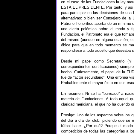
en el caso de las Fundaciones la ley 
ESTÁ EL PRESIDENTE. Por tanto, y así se 
para participar en las decisiones de una 
alternativas: o bien ser Consejero de l
Patrono Honorífico aportando un mínimo de
una cierta polémica sobre el modo y ti
Fundación, el Patronato era el que tomab
del mismo (aunque en alguna ocasión, co
óbice para que en todo momento se mant
respondiese a todo aquello que deseaba s
Desde mi papel como Secretario (ni
correspondientes certificaciones) siempre
hecho. Curiosamente, el papel de la FUD
fue de “actor secundario”. Una errónea vis
Probablemente el mayor éxito en sus esca
En resumen: Ni se ha “burreado” a nadie
materia de Fundaciones. A todo aquel q
claridad meridiana; el que no ha querido o
Prosigo: Uno de los aspectos sobre los qu
del día a día del club, pidiendo que se
fútbol base. ¿Por qué? Porque el modo
competición de todas las categorías a lo