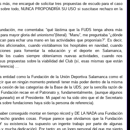
es más, me encargué de solicitar tres propuestas de escudo para el caso
 y, sobre todo, NUNCA PROPONDRÍA SU USO si suscitase rechazo en la
undación, me comentaba: “qué lástima que la FUDS tenga ahora más
para mayor gloria del unionismo”(literal). “Manu”, me preguntaba “¿dónde
ican para echar una mano en las actividades que proponíais?”. Es decir,
os aficionados, cuando visitábamos los hospitales en navidad, cuando
uciones para fomentar la educación y el deporte en Salamanca,
de los cuales siempre obteníamos nuevas actividades, cuando nos
us propuestas sobre la viabilidad del Club (sí, esas mismas que están
ferencia) …
a entidad como la Fundación de la Unión Deportiva Salamanca como el
ecir que en ningún momento pretendí tener más poder dentro de la misma
 cesión de las categorías de la Base de la UDS; por la sencilla razón de
a Fundación recae en el Patronato y, fundamentalmente, (aunque algunos
gunearlo) en el Presidente. Mi papel no ha sido otro que el de Secretario
 sobre fundaciones haya sido la persona de referencia).
r haber conseguido montar en tiempo récord y DE LA NADA una Fundación
 hecho grandes cosas. Porque parece que olvidamos que la Fundación
 su existencia ha supuesto un ingente trabajo por parte de algunas
y mucha dedicación). Por tanto: es un logro personal del que me siento