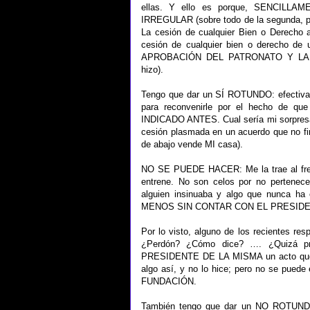
ellas. Y ello es porque, SENCI
IRREGULAR (sobre todo de la segunda, porq
La cesión de cualquier Bien o Derecho a
cesión de cualquier bien o derech
APROBACIÓN DEL PATRONATO Y LA
hizo).
Tengo que dar un SÍ ROTUNDO: efectivame
para reconvenirle por el hecho 
INDICADO ANTES. Cual sería mi sorpresa 
cesión plasmada en un acuerdo que no 
de abajo vende MI casa).
NO SE PUEDE HACER: Me la trae al fresco
entrene. No son celos por no pertenece
alguien insinuaba y algo que nunca 
MENOS SIN CONTAR CON EL PRESID
Por lo visto, alguno de los recientes r
¿Perdón? ¿Cómo dice? …. ¿Quizá p
PRESIDENTE DE LA MISMA un acto que in
algo así, y no lo hice; pero no se pue
FUNDACIÓN.
También tengo que dar un NO ROTUNDO: