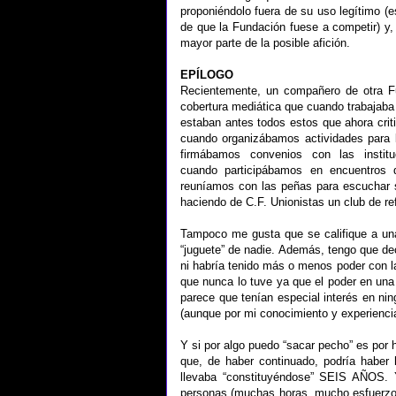
proponiéndolo fuera de su uso legítimo (
de que la Fundación fuese a competir)
mayor parte de la posible afición.
EPÍLOGO
Recientemente, un compañero de otra F
cobertura mediática que cuando trabajaba 
estaban antes todos estos que ahora crit
cuando organizábamos actividades para l
firmábamos convenios con las instit
cuando participábamos en encuentros 
reuníamos con las peñas para escuchar s
haciendo de C.F. Unionistas un club de re
Tampoco me gusta que se califique a un
“juguete” de nadie. Además, tengo que d
ni habría tenido más o menos poder con la
que nunca lo tuve ya que el poder en un
parece que tenían especial interés en nin
(aunque por mi conocimiento y experiencia
Y si por algo puedo “sacar pecho” es po
que, de haber continuado, podría haber
llevaba “constituyéndose” SEIS AÑOS. Y
personas (muchas horas, mucho esfuerzo 