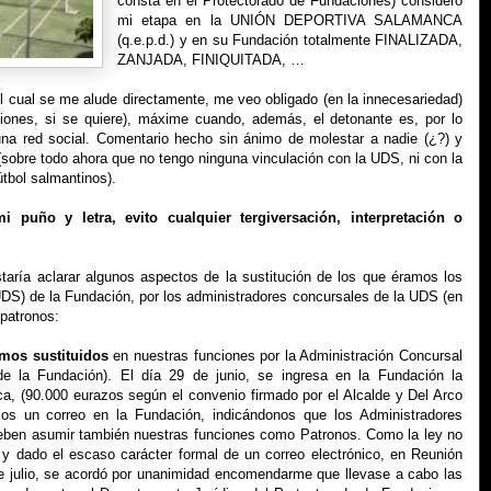
consta en el Protectorado de Fundaciones) considero
mi etapa en la UNIÓN DEPORTIVA SALAMANCA
(q.e.p.d.) y en su Fundación totalmente FINALIZADA,
ZANJADA, FINIQUITADA, …
 el cual se me alude directamente, me veo obligado (en la innecesariedad)
aciones, si se quiere), máxime cuando, además, el detonante es, por lo
 una red social. Comentario hecho sin ánimo de molestar a nadie (¿?) y
(sobre todo ahora que no tengo ninguna vinculación con la UDS, ni con la
tbol salmantinos).
i puño y letra, evito cualquier tergiversación, interpretación o
aría aclarar algunos aspectos de la sustitución de los que éramos los
DS) de la Fundación, por los administradores concursales de la UDS (en
 patronos:
imos sustituidos
en nuestras funciones por la Administración Concursal
 la Fundación). El día 29 de junio, se ingresa en la Fundación la
a, (90.000 eurazos según el convenio firmado por el Alcalde y Del Arco
imos un correo en la Fundación, indicándonos que los Administradores
eben asumir también nuestras funciones como Patronos. Como la ley no
 y dado el escaso carácter formal de un correo electrónico, en Reunión
de julio, se acordó por unanimidad encomendarme que llevase a cabo las