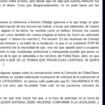
stiré sobre el tema; pero desde aquí les digo que nuestra intención fue
ó el dinero. Cosa que desgraciadamente, no se pudo hacer por las
anera la referencia a Antonio Hidalgo (persona a la que tengo un gran
 descripción de esa escena tan teatral, a la par que tabernaria, de “querer
i alguien lo ha dicho, ha mentido como un bellaco (incluso me cuesta
o así como también me cuesta imaginar al bueno de José Luis utilizando
apas” o “atarse los machos”). Por resumir: En las reuniones de Consejo
istió Antonio y se habló de la fundación, lo que sí se manifestó POR MI
niones) fue la necesidad de que, una vez que aquella pasó a ocuparse
tión lo más coordinada, profesional y transparente posible (por poner un
os de lo que se adeudaba a los técnicos del Fútbol Base, pero, es que
 BASE A QUÉ SE LE TENÍAN QUE PAGAR ESAS CANTIDAS, NI QUIEN
 …)
 algunas quejas sobre la comunicación entre la Comisión de Fútbol Base
ientras se estaba redactando el proyecto de solicitud de la subvención al
CATEGORÍAS, en prensa salió publicado que EL SALAMANCA B NO
n esto, que ha podido “traer cola” en las sucesivas cesiones de
n los que más insistí fue que, a la hora de participar en la toma de
CUALQUIER ENTIDAD, DEBE HACERSE CONFORME A LA LEGALIDAD; y