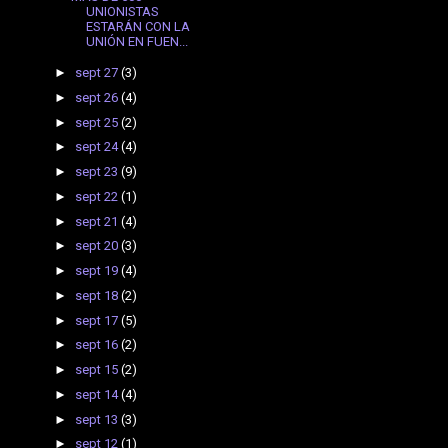
UNIONISTAS
ESTARÁN CON LA
UNIÓN EN FUEN...
►
sept 27
(3)
►
sept 26
(4)
►
sept 25
(2)
►
sept 24
(4)
►
sept 23
(9)
►
sept 22
(1)
►
sept 21
(4)
►
sept 20
(3)
►
sept 19
(4)
►
sept 18
(2)
►
sept 17
(5)
►
sept 16
(2)
►
sept 15
(2)
►
sept 14
(4)
►
sept 13
(3)
►
sept 12
(1)