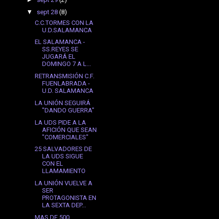
▼
sept 28
(8)
C.C.TORMES CON LA
U.D.SALAMANCA
EL SALAMANCA -
SS.REYES SE
JUGARÁ EL
DOMINGO 7 A L...
RETRANSMISIÓN C.F.
FUENLABRADA -
U.D. SALAMANCA
LA UNIÓN SEGUIRÁ
"DANDO GUERRA"
LA UDS PIDE A LA
AFICIÓN QUE SEAN
"COMERCIALES"
25 SALVADORES DE
LA UDS SIGUE
CON EL
LLAMAMIENTO
LA UNIÓN VUELVE A
SER
PROTAGONISTA EN
LA SEXTA DEP...
MAS DE 500