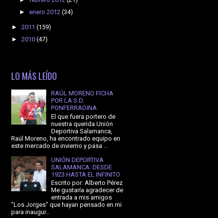
►
enero 2012
(34)
►
2011
(159)
►
2010
(47)
LO MÁS LEÍDO
RAÚL MORENO FICHA
POR LA S.D.
PONFERRADINA
El que fuera portero de
nuestra querida Unión
Deportiva Salamanca,
Raúl Moreno, ha encontrado equipo en
este mercado de invierno y pasa ...
UNIÓN DEPORTIVA
SALAMANCA: DESDE
1923 HASTA EL INFINITO
Escrito por: Alberto Pérez
Me gustaría agradecer de
entrada a mis amigos
"Los Jorges" que hayan pensado en mi
para inaugur...