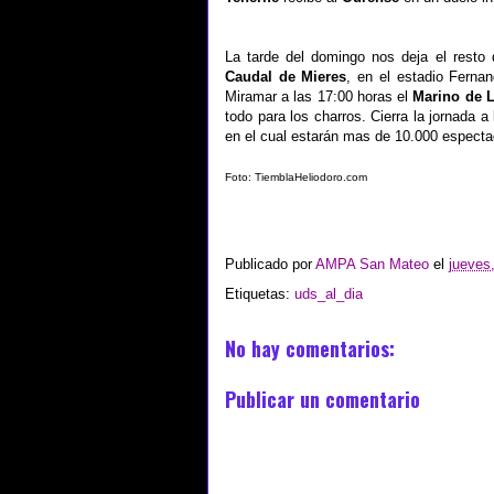
La tarde del domingo nos deja el resto 
Caudal de Mieres
, en el estadio Ferna
Miramar a las 17:00 horas el
Marino de 
todo para los charros. Cierra la jornada a
en el cual estarán mas de 10.000 especta
Foto: TiemblaHeliodoro.com
Publicado por
AMPA San Mateo
el
jueves
Etiquetas:
uds_al_dia
No hay comentarios:
Publicar un comentario