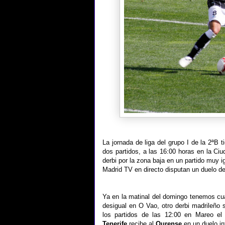
La jornada de liga del grupo I de la 2ªB 
dos partidos, a las 16:00 horas en la Ci
derbi por la zona baja en un partido muy 
Madrid TV en directo disputan un duelo d
Ya en la matinal del domingo tenemos cua
desigual en O Vao, otro derbi madrileño 
los partidos de las 12:00 en Mareo e
Tenerife
recibe al
Ourense
en un duelo in