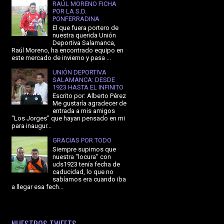
RAÚL MORENO FICHA
POR LA S.D.
PONFERRADINA
El que fuera portero de
nuestra querida Unión
Deportiva Salamanca,
Raúl Moreno, ha encontrado equipo en
este mercado de invierno y pasa ...
UNIÓN DEPORTIVA
SALAMANCA: DESDE
1923 HASTA EL INFINITO
Escrito por: Alberto Pérez
Me gustaría agradecer de
entrada a mis amigos
"Los Jorges" que hayan pensado en mi
para inaugur...
GRACIAS POR TODO
Siempre supimos que
nuestra "locura" con
uds1923 tenía fecha de
caducidad, lo que no
sabíamos era cuando iba
a llegar esa fech...