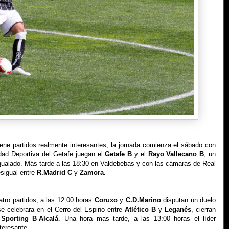
tiene partidos realmente interesantes, la jornada comienza el sábado con
udad Deportiva del Getafe juegan el
Getafe B
y el
Rayo Vallecano B
, un
igualado. Más tarde a las 18:30 en Valdebebas y con las cámaras de Real
esigual entre
R.Madrid C
y
Zamora.
tro partidos, a las 12:00 horas
Coruxo
y
C.D.Marino
disputan un duelo
se celebrara en el Cerro del Espino entre
Atlético B
y
Leganés
, cierran
l
Sporting B
-
Alcalá
. Una hora mas tarde, a las 13:00 horas el líder
teresante.