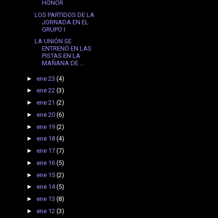
HONOR
LOS PARTIDOS DE LA
JORNADA EN EL
GRUPO I
LA UNIÓN SE
ENTRENÓ EN LAS
PISTAS EN LA
MAÑANA DE ...
►
ene 23
(4)
►
ene 22
(3)
►
ene 21
(2)
►
ene 20
(6)
►
ene 19
(2)
►
ene 18
(4)
►
ene 17
(7)
►
ene 16
(5)
►
ene 15
(2)
►
ene 14
(5)
►
ene 13
(8)
►
ene 12
(3)