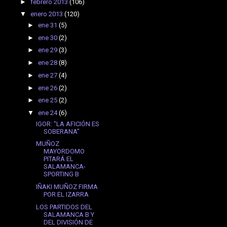
►
febrero 2013
(106)
▼
enero 2013
(120)
►
ene 31
(5)
►
ene 30
(2)
►
ene 29
(3)
►
ene 28
(8)
►
ene 27
(4)
►
ene 26
(2)
►
ene 25
(2)
▼
ene 24
(6)
IGOR: "LA AFICIÓN ES
SOBERANA"
MUÑOZ
MAYORDOMO
PITARÁ EL
SALAMANCA-
SPORTING B
IÑAKI MUÑOZ FIRMA
POR EL IZARRA
LOS PARTIDOS DEL
SALAMANCA B Y
DEL DIVISIÓN DE