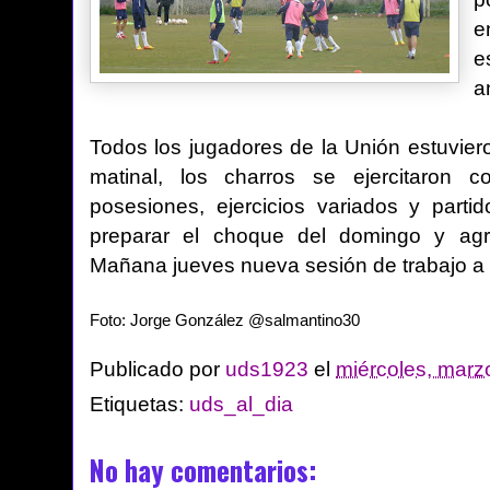
e
e
a
Todos los jugadores de la Unión estuvier
matinal, los charros se ejercitaron c
posesiones, ejercicios variados y par
preparar el choque del domingo y agr
Mañana jueves nueva sesión de trabajo a 
Foto: Jorge González @salmantino30
Publicado por
uds1923
el
miércoles, marz
Etiquetas:
uds_al_dia
No hay comentarios: