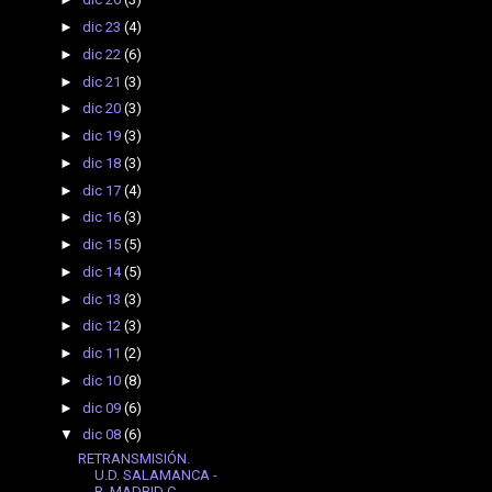
►
dic 23
(4)
►
dic 22
(6)
►
dic 21
(3)
►
dic 20
(3)
►
dic 19
(3)
►
dic 18
(3)
►
dic 17
(4)
►
dic 16
(3)
►
dic 15
(5)
►
dic 14
(5)
►
dic 13
(3)
►
dic 12
(3)
►
dic 11
(2)
►
dic 10
(8)
►
dic 09
(6)
▼
dic 08
(6)
RETRANSMISIÓN.
U.D. SALAMANCA -
R. MADRID C