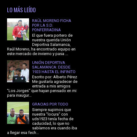
LO MÁS LEÍDO
RAÚL MORENO FICHA
POR LA S.D.
PONFERRADINA
El que fuera portero de
nuestra querida Unión
Deportiva Salamanca,
Raúl Moreno, ha encontrado equipo en
este mercado de invierno y pasa ...
UNIÓN DEPORTIVA
SALAMANCA: DESDE
1923 HASTA EL INFINITO
Escrito por: Alberto Pérez
Me gustaría agradecer de
entrada a mis amigos
"Los Jorges" que hayan pensado en mi
para inaugur...
GRACIAS POR TODO
Siempre supimos que
nuestra "locura" con
uds1923 tenía fecha de
caducidad, lo que no
sabíamos era cuando iba
a llegar esa fech...