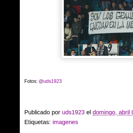
Fotos:
@uds1923
Publicado por
uds1923
el
domingo, abril
Etiquetas:
imagenes